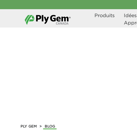
Produits
Idées 
Appr
Blog
Chez Ply Gem, nous comprenons qu'en tant que profess
la satisfaction des attentes des clients et le développe
avons donc développé un site Web pour vous aider à fai
PLY GEM
>
BLOG