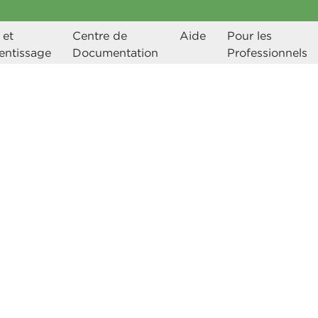
et 
Centre de 
Aide
Pour les 
entissage
Documentation
Professionnels
ionnel, vous êtes concentré sur
ment de votre entreprise. Nous
re les deux.